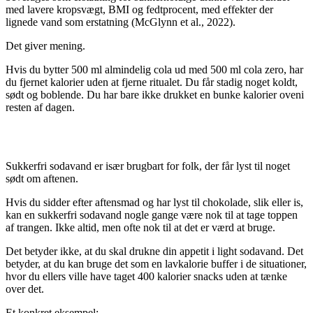
med lavere kropsvægt, BMI og fedtprocent, med effekter der
lignede vand som erstatning (McGlynn et al., 2022).
Det giver mening.
Hvis du bytter 500 ml almindelig cola ud med 500 ml cola zero, har
du fjernet kalorier uden at fjerne ritualet. Du får stadig noget koldt,
sødt og boblende. Du har bare ikke drukket en bunke kalorier oveni
resten af dagen.
DET KAN DÆMPE CRAVINGS
Sukkerfri sodavand er især brugbart for folk, der får lyst til noget
sødt om aftenen.
Hvis du sidder efter aftensmad og har lyst til chokolade, slik eller is,
kan en sukkerfri sodavand nogle gange være nok til at tage toppen
af trangen. Ikke altid, men ofte nok til at det er værd at bruge.
Det betyder ikke, at du skal drukne din appetit i light sodavand. Det
betyder, at du kan bruge det som en lavkalorie buffer i de situationer,
hvor du ellers ville have taget 400 kalorier snacks uden at tænke
over det.
Et konkret eksempel: