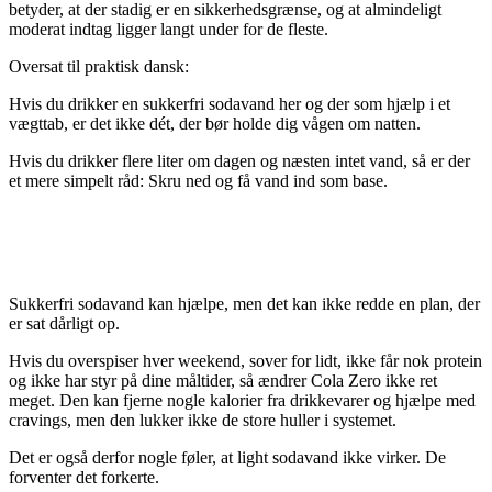
betyder, at der stadig er en sikkerhedsgrænse, og at almindeligt
moderat indtag ligger langt under for de fleste.
Oversat til praktisk dansk:
Hvis du drikker en sukkerfri sodavand her og der som hjælp i et
vægttab, er det ikke dét, der bør holde dig vågen om natten.
Hvis du drikker flere liter om dagen og næsten intet vand, så er der
et mere simpelt råd: Skru ned og få vand ind som base.
SUKKERFRI SODAVAND LØSER IKKE
EN DÅRLIG PLAN
Sukkerfri sodavand kan hjælpe, men det kan ikke redde en plan, der
er sat dårligt op.
Hvis du overspiser hver weekend, sover for lidt, ikke får nok protein
og ikke har styr på dine måltider, så ændrer Cola Zero ikke ret
meget. Den kan fjerne nogle kalorier fra drikkevarer og hjælpe med
cravings, men den lukker ikke de store huller i systemet.
Det er også derfor nogle føler, at light sodavand ikke virker. De
forventer det forkerte.