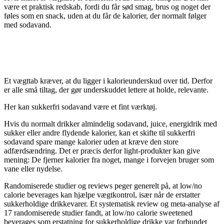
være et praktisk redskab, fordi du får sød smag, brus og noget der
føles som en snack, uden at du får de kalorier, der normalt følger
med sodavand.
HVORFOR SUKKERFRI SODAVAND
KAN HJÆLPE I ET VÆGTTAB
Et vægttab kræver, at du ligger i kalorieunderskud over tid. Derfor
er alle små tiltag, der gør underskuddet lettere at holde, relevante.
Her kan sukkerfri sodavand være et fint værktøj.
Hvis du normalt drikker almindelig sodavand, juice, energidrik med
sukker eller andre flydende kalorier, kan et skifte til sukkerfri
sodavand spare mange kalorier uden at kræve den store
adfærdsændring. Det er præcis derfor light-produkter kan give
mening: De fjerner kalorier fra noget, mange i forvejen bruger som
vane eller nydelse.
Randomiserede studier og reviews peger generelt på, at low/no
calorie beverages kan hjælpe vægtkontrol, især når de erstatter
sukkerholdige drikkevarer. Et systematisk review og meta-analyse af
17 randomiserede studier fandt, at low/no calorie sweetened
beverages som erstatning for sukkerholdige drikke var forbundet