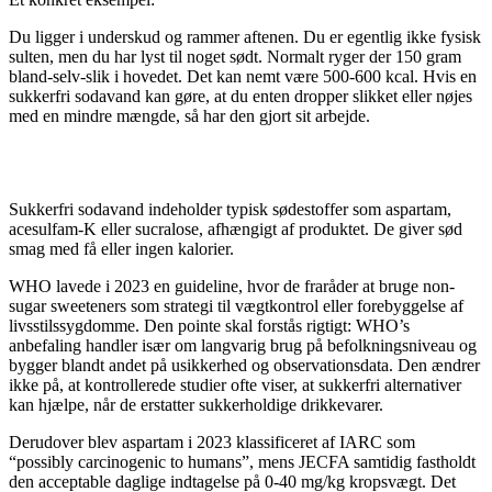
Du ligger i underskud og rammer aftenen. Du er egentlig ikke fysisk
sulten, men du har lyst til noget sødt. Normalt ryger der 150 gram
bland-selv-slik i hovedet. Det kan nemt være 500-600 kcal. Hvis en
sukkerfri sodavand kan gøre, at du enten dropper slikket eller nøjes
med en mindre mængde, så har den gjort sit arbejde.
HVAD MED SØDESTOFFER?
Sukkerfri sodavand indeholder typisk sødestoffer som aspartam,
acesulfam-K eller sucralose, afhængigt af produktet. De giver sød
smag med få eller ingen kalorier.
WHO lavede i 2023 en guideline, hvor de fraråder at bruge non-
sugar sweeteners som strategi til vægtkontrol eller forebyggelse af
livsstilssygdomme. Den pointe skal forstås rigtigt: WHO’s
anbefaling handler især om langvarig brug på befolkningsniveau og
bygger blandt andet på usikkerhed og observationsdata. Den ændrer
ikke på, at kontrollerede studier ofte viser, at sukkerfri alternativer
kan hjælpe, når de erstatter sukkerholdige drikkevarer.
Derudover blev aspartam i 2023 klassificeret af IARC som
“possibly carcinogenic to humans”, mens JECFA samtidig fastholdt
den acceptable daglige indtagelse på 0-40 mg/kg kropsvægt. Det