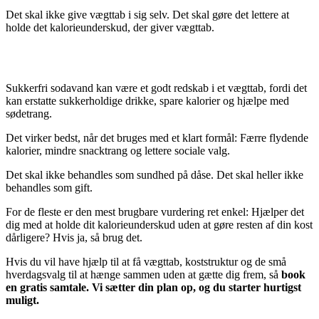
Det skal ikke give vægttab i sig selv. Det skal gøre det lettere at
holde det kalorieunderskud, der giver vægttab.
OPSUMMERING
Sukkerfri sodavand kan være et godt redskab i et vægttab, fordi det
kan erstatte sukkerholdige drikke, spare kalorier og hjælpe med
sødetrang.
Det virker bedst, når det bruges med et klart formål: Færre flydende
kalorier, mindre snacktrang og lettere sociale valg.
Det skal ikke behandles som sundhed på dåse. Det skal heller ikke
behandles som gift.
For de fleste er den mest brugbare vurdering ret enkel: Hjælper det
dig med at holde dit kalorieunderskud uden at gøre resten af din kost
dårligere? Hvis ja, så brug det.
Hvis du vil have hjælp til at få vægttab, koststruktur og de små
hverdagsvalg til at hænge sammen uden at gætte dig frem, så
book
en gratis samtale. Vi sætter din plan op, og du starter hurtigst
muligt.