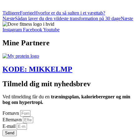
LÆS MERE OG TILMELD DIG HER
Tidligere
Forrige
Hvorfor er du så sulten i et vægttab?
Næste
Sådan laver du den vildeste transformation på 30 dage
Næste
Instagram
Facebook
Youtube
Mine Partnere
KODE: MIKKELMP
Tilmeld dig mit nyhedsbrev
Ved tilmelding får du en
træningsplan, kalorieberegner og min
bog om hypertropi.
Fornavn
Efternavn
E-mail
Send