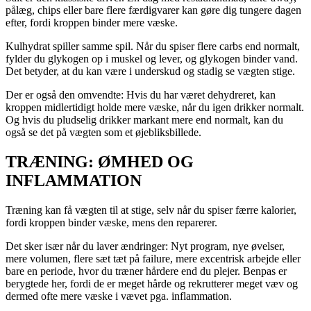
pålæg, chips eller bare flere færdigvarer kan gøre dig tungere dagen
efter, fordi kroppen binder mere væske.
Kulhydrat spiller samme spil. Når du spiser flere carbs end normalt,
fylder du glykogen op i muskel og lever, og glykogen binder vand.
Det betyder, at du kan være i underskud og stadig se vægten stige.
Der er også den omvendte: Hvis du har været dehydreret, kan
kroppen midlertidigt holde mere væske, når du igen drikker normalt.
Og hvis du pludselig drikker markant mere end normalt, kan du
også se det på vægten som et øjebliksbillede.
TRÆNING: ØMHED OG
INFLAMMATION
Træning kan få vægten til at stige, selv når du spiser færre kalorier,
fordi kroppen binder væske, mens den reparerer.
Det sker især når du laver ændringer: Nyt program, nye øvelser,
mere volumen, flere sæt tæt på failure, mere excentrisk arbejde eller
bare en periode, hvor du træner hårdere end du plejer. Benpas er
berygtede her, fordi de er meget hårde og rekrutterer meget væv og
dermed ofte mere væske i vævet pga. inflammation.