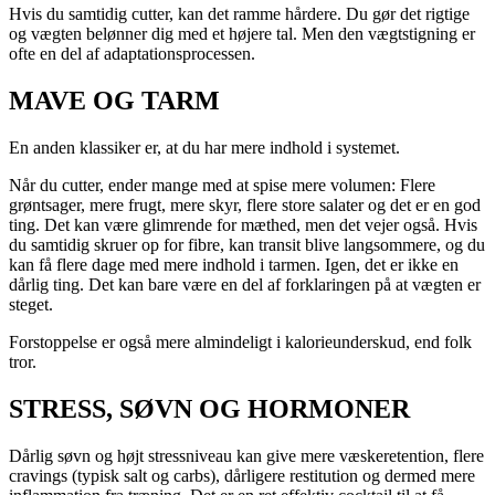
Hvis du samtidig cutter, kan det ramme hårdere. Du gør det rigtige
og vægten belønner dig med et højere tal. Men den vægtstigning er
ofte en del af adaptationsprocessen.
MAVE OG TARM
En anden klassiker er, at du har mere indhold i systemet.
Når du cutter, ender mange med at spise mere volumen: Flere
grøntsager, mere frugt, mere skyr, flere store salater og det er en god
ting. Det kan være glimrende for mæthed, men det vejer også. Hvis
du samtidig skruer op for fibre, kan transit blive langsommere, og du
kan få flere dage med mere indhold i tarmen. Igen, det er ikke en
dårlig ting. Det kan bare være en del af forklaringen på at vægten er
steget.
Forstoppelse er også mere almindeligt i kalorieunderskud, end folk
tror.
STRESS, SØVN OG HORMONER
Dårlig søvn og højt stressniveau kan give mere væskeretention, flere
cravings (typisk salt og carbs), dårligere restitution og dermed mere