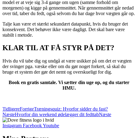
model er at veje sig 3-4 gange om ugen (samme forhold om
morgenen) og kigge på gennemsnittet. Når gennemsnittet går nedad
over tid, taber du fedt, også selvom du har dage hvor vægten går op.
Talje kan være et stærkt sekundært datapunkt, hvis du bruger det
konsekvent. Det behøver ikke være dagligt. Det skal bare være
stabilt i metode.
KLAR TIL AT FÅ STYR PÅ DET?
Hvis du vil tabe dig og undgå at være usikker på om det er vægten
der svinger pga. væske eller om du gør noget forkert, så skal du
bruge et system der gør det nemt og overskueligt for dig.
Book en gratis samtale. Vi sætter din uge op, og du starter
HMU.
SKRIV DIG OP TIL TEAM DOVE FITNESS
Tidligere
Forrige
Træningsquiz: Hvorfor sidder du fast?
Næste
Hvorfor din weekend ødelægger dit fedttab
Næste
Instagram
Facebook
Youtube