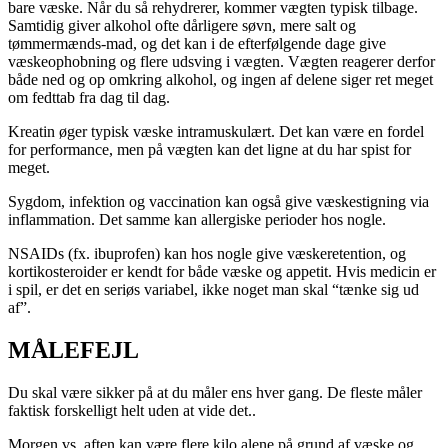
bare væske. Når du så rehydrerer, kommer vægten typisk tilbage.
Samtidig giver alkohol ofte dårligere søvn, mere salt og
tømmermænds-mad, og det kan i de efterfølgende dage give
væskeophobning og flere udsving i vægten. Vægten reagerer derfor
både ned og op omkring alkohol, og ingen af delene siger ret meget
om fedttab fra dag til dag.
Kreatin øger typisk væske intramuskulært. Det kan være en fordel
for performance, men på vægten kan det ligne at du har spist for
meget.
Sygdom, infektion og vaccination kan også give væskestigning via
inflammation. Det samme kan allergiske perioder hos nogle.
NSAIDs (fx. ibuprofen) kan hos nogle give væskeretention, og
kortikosteroider er kendt for både væske og appetit. Hvis medicin er
i spil, er det en seriøs variabel, ikke noget man skal “tænke sig ud
af”.
MÅLEFEJL
Du skal være sikker på at du måler ens hver gang. De fleste måler
faktisk forskelligt helt uden at vide det..
Morgen vs. aften kan være flere kilo alene på grund af væske og