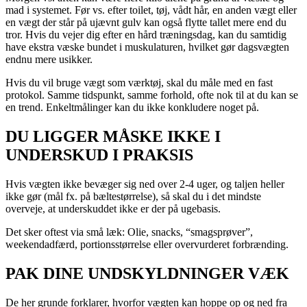
mad i systemet. Før vs. efter toilet, tøj, vådt hår, en anden vægt eller
en vægt der står på ujævnt gulv kan også flytte tallet mere end du
tror. Hvis du vejer dig efter en hård træningsdag, kan du samtidig
have ekstra væske bundet i muskulaturen, hvilket gør dagsvægten
endnu mere usikker.
Hvis du vil bruge vægt som værktøj, skal du måle med en fast
protokol. Samme tidspunkt, samme forhold, ofte nok til at du kan se
en trend. Enkeltmålinger kan du ikke konkludere noget på.
DU LIGGER MÅSKE IKKE I
UNDERSKUD I PRAKSIS
Hvis vægten ikke bevæger sig ned over 2-4 uger, og taljen heller
ikke gør (mål fx. på bæltestørrelse), så skal du i det mindste
overveje, at underskuddet ikke er der på ugebasis.
Det sker oftest via små læk: Olie, snacks, “smagsprøver”,
weekendadfærd, portionsstørrelse eller overvurderet forbrænding.
PAK DINE UNDSKYLDNINGER VÆK
De her grunde forklarer, hvorfor vægten kan hoppe op og ned fra