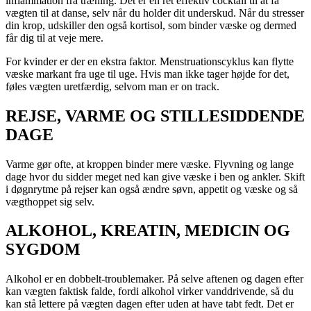
inflammation fra træning. Det er en ret effektiv cocktail til at få
vægten til at danse, selv når du holder dit underskud. Når du stresser
din krop, udskiller den også kortisol, som binder væske og dermed
får dig til at veje mere.
For kvinder er der en ekstra faktor. Menstruationscyklus kan flytte
væske markant fra uge til uge. Hvis man ikke tager højde for det,
føles vægten uretfærdig, selvom man er on track.
REJSE, VARME OG STILLESIDDENDE
DAGE
Varme gør ofte, at kroppen binder mere væske. Flyvning og lange
dage hvor du sidder meget ned kan give væske i ben og ankler. Skift
i døgnrytme på rejser kan også ændre søvn, appetit og væske og så
vægthoppet sig selv.
ALKOHOL, KREATIN, MEDICIN OG
SYGDOM
Alkohol er en dobbelt-troublemaker. På selve aftenen og dagen efter
kan vægten faktisk falde, fordi alkohol virker vanddrivende, så du
kan stå lettere på vægten dagen efter uden at have tabt fedt. Det er