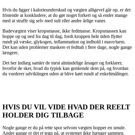
Hvis du ligger i kalorieunderskud og vægten alligevel går op, er det
fristende at konkludere, at du gør noget forkert og så ender mange
med at straffe sig selv med sult eller andre årlige vaner.
Badevægten viser kropsmasse, ikke fedtmasse. Kropsmassen kan
hoppe op og ned fra dag til dag, fordi kroppen hele tiden flytter
rundt på væske, glykogen, inflammation og indhold i mave/tarm.
Det kan uden problemer maskere et fedttab i flere dage, nogle gange
længere.
Det her indlæg samler de mest almindelige årsager og forklarer,
hvorfor de sker, hvad du typisk kan genkende dem på, og hvordan
du vurderer udviklingen uden at blive kørt rundt af enkeltmålinger.
SKRIV DIG OP TIL TEAM DOVE FITNESS
HVIS DU VIL VIDE HVAD DER REELT
HOLDER DIG TILBAGE
Nogle gange er du på rette spor selvom vægten hopper en smule.
Andre gange er det et tegn på, at systemet ikke hænger sammen.