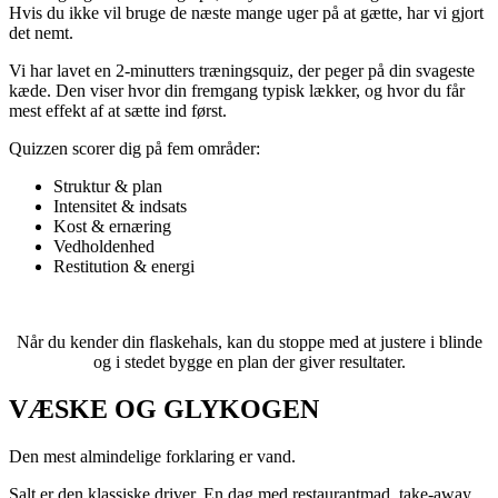
Hvis du ikke vil bruge de næste mange uger på at gætte, har vi gjort
det nemt.
Vi har lavet en 2-minutters træningsquiz, der peger på din svageste
kæde. Den viser hvor din fremgang typisk lækker, og hvor du får
mest effekt af at sætte ind først.
Quizzen scorer dig på fem områder:
Struktur & plan
Intensitet & indsats
Kost & ernæring
Vedholdenhed
Restitution & energi
START QUIZZEN HER
Når du kender din flaskehals, kan du stoppe med at justere i blinde
og i stedet bygge en plan der giver resultater.
VÆSKE OG GLYKOGEN
Den mest almindelige forklaring er vand.
Salt er den klassiske driver. En dag med restaurantmad, take-away,