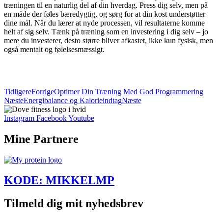
træningen til en naturlig del af din hverdag. Press dig selv, men på
en måde der føles bæredygtig, og sørg for at din kost understøtter
dine mål. Når du lærer at nyde processen, vil resultaterne komme
helt af sig selv. Tænk på træning som en investering i dig selv – jo
mere du investerer, desto større bliver afkastet, ikke kun fysisk, men
også mentalt og følelsesmæssigt.
BLIV EN DEL AF TEAM DOVE FITNESS
INSTAGRAM
YOUTUBE
Tidligere
Forrige
Optimer Din Træning Med God Programmering
Næste
Energibalance og Kalorieindtag
Næste
Instagram
Facebook
Youtube
Mine Partnere
KODE: MIKKELMP
Tilmeld dig mit nyhedsbrev