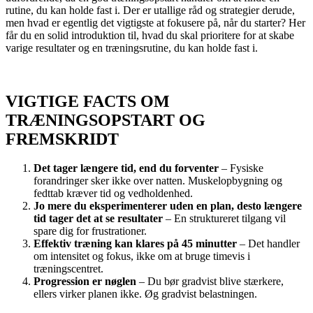
rutine, du kan holde fast i. Der er utallige råd og strategier derude,
men hvad er egentlig det vigtigste at fokusere på, når du starter? Her
får du en solid introduktion til, hvad du skal prioritere for at skabe
varige resultater og en træningsrutine, du kan holde fast i.
BLIV EN DEL AF TEAM DOVE FITNESS
VIGTIGE FACTS OM
TRÆNINGSOPSTART OG
FREMSKRIDT
Det tager længere tid, end du forventer
– Fysiske
forandringer sker ikke over natten. Muskelopbygning og
fedttab kræver tid og vedholdenhed.
Jo mere du eksperimenterer uden en plan, desto længere
tid tager det at se resultater
– En struktureret tilgang vil
spare dig for frustrationer.
Effektiv træning kan klares på 45 minutter
– Det handler
om intensitet og fokus, ikke om at bruge timevis i
træningscentret.
Progression er nøglen
– Du bør gradvist blive stærkere,
ellers virker planen ikke. Øg gradvist belastningen.