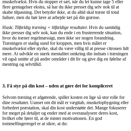
muskelvækst. Hvis du stopper et sæt, når du let kunne tage 5 eller
flere gentagelser ekstra, så har du ikke presset dig selv nok til at
skabe tilpasning. Det betyder ikke, at du altid skal træne til total
failure, men du bør lære at arbejde tæt på din grænse.
Husk:
Tilfældig træning = tilfældige resultater.
Hvis du samtidig
ikke presser dig selv nok, kan du ende i en frustrerende situation,
hvor du træner regelmæssigt, men ikke ser nogen forandring.
Træningen er stadig sund for kroppen, men hvis målet er
muskelvækst eller styrke, skal du være villig til at presse citronen lidt
mere. At udvikle en stærk mentalitet omkring din indsats i træningen
vil også smitte af på andre områder i dit liv og give dig en følelse af
mestring og selvtillid.
3. Få styr på din kost – uden at gøre det for kompliceret
Selvom træning er afgørende, spiller kosten en lige så stor rolle for
dine resultater. Uanset om dit mål er vægttab, muskelopbygning eller
forbedret præstation, skal din kost understøtte det. Mange fokuserer
for meget på detaljer og ender med at overanalysere deres kost,
hvilket ofte fører til, at de mister motivationen. En god
tommelfingerregel er at sikre, at du: