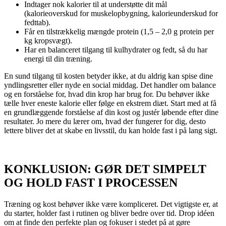
Indtager nok kalorier til at understøtte dit mål
(kalorieoverskud for muskelopbygning, kalorieunderskud for
fedttab).
Får en tilstrækkelig mængde protein (1,5 – 2,0 g protein per
kg kropsvægt).
Har en balanceret tilgang til kulhydrater og fedt, så du har
energi til din træning.
En sund tilgang til kosten betyder ikke, at du aldrig kan spise dine
yndlingsretter eller nyde en social middag. Det handler om balance
og en forståelse for, hvad din krop har brug for. Du behøver ikke
tælle hver eneste kalorie eller følge en ekstrem diæt. Start med at få
en grundlæggende forståelse af din kost og justér løbende efter dine
resultater. Jo mere du lærer om, hvad der fungerer for dig, desto
lettere bliver det at skabe en livsstil, du kan holde fast i på lang sigt.
KONKLUSION: GØR DET SIMPELT
OG HOLD FAST I PROCESSEN
Træning og kost behøver ikke være kompliceret. Det vigtigste er, at
du starter, holder fast i rutinen og bliver bedre over tid. Drop idéen
om at finde den perfekte plan og fokuser i stedet på at gøre