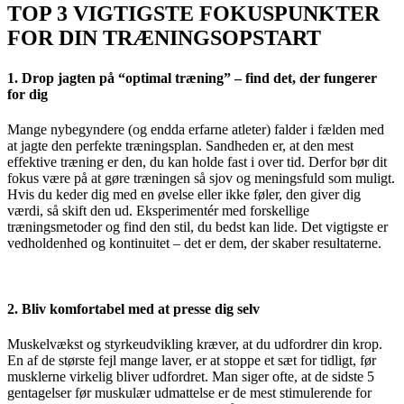
TOP 3 VIGTIGSTE FOKUSPUNKTER
FOR DIN TRÆNINGSOPSTART
1. Drop jagten på “optimal træning” – find det, der fungerer
for dig
Mange nybegyndere (og endda erfarne atleter) falder i fælden med
at jagte den perfekte træningsplan. Sandheden er, at den mest
effektive træning er den, du kan holde fast i over tid. Derfor bør dit
fokus være på at gøre træningen så sjov og meningsfuld som muligt.
Hvis du keder dig med en øvelse eller ikke føler, den giver dig
værdi, så skift den ud. Eksperimentér med forskellige
træningsmetoder og find den stil, du bedst kan lide. Det vigtigste er
vedholdenhed og kontinuitet – det er dem, der skaber resultaterne.
2. Bliv komfortabel med at presse dig selv
Muskelvækst og styrkeudvikling kræver, at du udfordrer din krop.
En af de største fejl mange laver, er at stoppe et sæt for tidligt, før
musklerne virkelig bliver udfordret. Man siger ofte, at de sidste 5
gentagelser før muskulær udmattelse er de mest stimulerende for