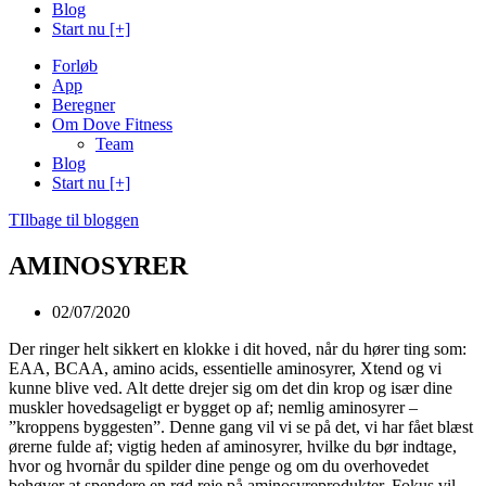
Blog
Start nu [+]
Forløb
App
Beregner
Om Dove Fitness
Team
Blog
Start nu [+]
TIlbage til bloggen
AMINOSYRER
02/07/2020
Der ringer helt sikkert en klokke i dit hoved, når du hører ting som:
EAA, BCAA, amino acids, essentielle aminosyrer, Xtend og vi
kunne blive ved. Alt dette drejer sig om det din krop og især dine
muskler hovedsageligt er bygget op af; nemlig aminosyrer –
”kroppens byggesten”. Denne gang vil vi se på det, vi har fået blæst
ørerne fulde af; vigtig heden af aminosyrer, hvilke du bør indtage,
hvor og hvornår du spilder dine penge og om du overhovedet
behøver at spendere en rød reje på aminosyreprodukter. Fokus vil