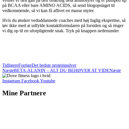
venner er helt galt på den omkring beta aminosyrer og er pumped up
på BCAA eller bare AMINO ACIDS, så send blogopslaget til
vedkommende, så vi kan få aflivet en masse myter.
Hvis du ønsker veduddannede coaches med høj faglig ekspertise, så
tøv ikke med at udfylde kontaktformularen på forsiden og så ringer
vi dig op til en uforpligtende snak. Tryk på knappen nedenunder
Bliv en del af Team Dove Fitness
Tidligere
Forrige
Det bedste proteinpulver
Næste
BETA-ALANIN – ALT DU BEHØVER AT VIDE
Næste
Instagram
Facebook
Youtube
Mine Partnere