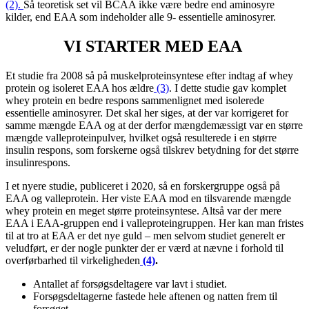
(2).
Så teoretisk set vil BCAA ikke være bedre end aminosyre
kilder, end EAA som indeholder alle 9- essentielle aminosyrer.
VI STARTER MED EAA
Et studie fra 2008 så på muskelproteinsyntese efter indtag af whey
protein og isoleret EAA hos ældre
(3)
. I dette studie gav komplet
whey protein en bedre respons sammenlignet med isolerede
essentielle aminosyrer. Det skal her siges, at der var korrigeret for
samme mængde EAA og at der derfor mængdemæssigt var en større
mængde valleproteinpulver, hvilket også resulterede i en større
insulin respons, som forskerne også tilskrev betydning for det større
insulinrespons.
I et nyere studie, publiceret i 2020, så en forskergruppe også på
EAA og valleprotein. Her viste EAA mod en tilsvarende mængde
whey protein en meget større proteinsyntese. Altså var der mere
EAA i EAA-gruppen end i valleproteingruppen. Her kan man fristes
til at tro at EAA er det nye guld – men selvom studiet generelt er
veludført, er der nogle punkter der er værd at nævne i forhold til
overførbarhed til virkeligheden
(4)
.
Antallet af forsøgsdeltagere var lavt i studiet.
Forsøgsdeltagerne fastede hele aftenen og natten frem til
forsøget