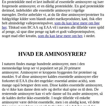
En proteinkilde med et lavt indhold af essentielle aminosyrer og især
forgrenede aminosyrer, er en dårlig proteinkilde. En god proteinkilde
derimod, indeholder alle essentielle aminosyre i rigelige
mængder. Derfor anbefaler vi, at du får dine aminosyrer/proteiner fra
fuldgyldige kilder som blandt andet mælkeprodukter, kød, fisk eller
helt almindeligt valleproteinpulver,
som du kan læse mere om lige
her
. Tilskud som BCAA og EAA vil i næsten alle tilfælde være spild
af penge, så spar dine penge og køb et godt valleproteinpulver,
noget mad eller kreatin,
som du kan læse mere om her
, i stedet.
Bliv en del af Team Dove Fitness
HVAD ER AMINOSYRER?
I naturen findes mange hundrede aminosyrer, men i den
menneskelige krop ser vi populært set på 20 primære
aminosyrer. Aminosyrer er kroppens byggesten for proteiner og
muskler. 9 af disse aminosyrer kaldes essentielle aminosyrer eller
forkortet til EAA (fra det engelske: essential amino acids), som
mange også betegner dem som. Disse kaldes essentielle aminosyrer,
da vi ikke kan danne dem selv og derfor skal spise os til dem. De
resterende aminosyrer kan vi selv danne ud fra andre aminosyrer, så
de kaldes derfor ikke-essentielle. I nogle tilfælde vil enkelte
aminosyrer være delvist essentielle, men i en alsidig kost, vil dette