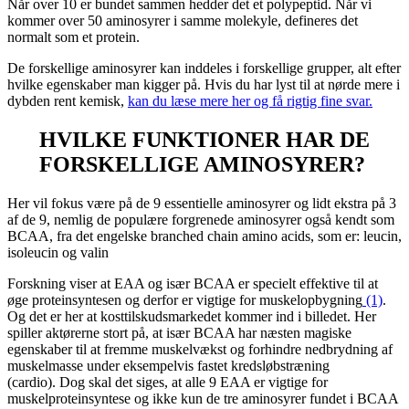
Når over 10 er bundet sammen hedder det et polypeptid. Når vi
kommer over 50 aminosyrer i samme molekyle, defineres det
normalt som et protein.
De forskellige aminosyrer kan inddeles i forskellige grupper, alt efter
hvilke egenskaber man kigger på. Hvis du har lyst til at nørde mere i
dybden rent kemisk,
kan du læse mere her og få rigtig fine svar.
HVILKE FUNKTIONER HAR DE
FORSKELLIGE AMINOSYRER?
Her vil fokus være på de 9 essentielle aminosyrer og lidt ekstra på 3
af de 9, nemlig de populære forgrenede aminosyrer også kendt som
BCAA, fra det engelske branched chain amino acids, som er: leucin,
isoleucin og valin
Forskning viser at EAA og især BCAA er specielt effektive til at
øge proteinsyntesen og derfor er vigtige for muskelopbygning
(1)
.
Og det er her at kosttilskudsmarkedet kommer ind i billedet. Her
spiller aktørerne stort på, at især BCAA har næsten magiske
egenskaber til at fremme muskelvækst og forhindre nedbrydning af
muskelmasse under eksempelvis fastet kredsløbstræning
(cardio). Dog skal det siges, at alle 9 EAA er vigtige for
muskelproteinsyntese og ikke kun de tre aminosyrer fundet i BCAA