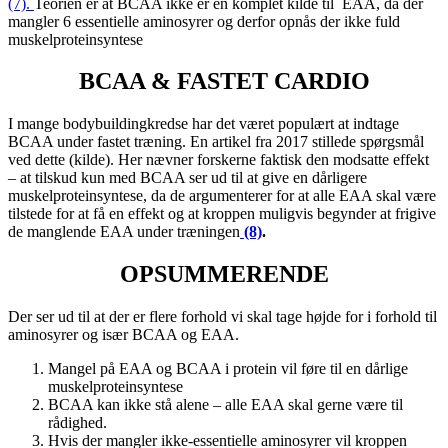
(7).
Teorien er at BCAA ikke er en komplet kilde til EAA, da der
mangler 6 essentielle aminosyrer og derfor opnås der ikke fuld
muskelproteinsyntese
BCAA & FASTET CARDIO
I mange bodybuildingkredse har det været populært at indtage
BCAA under fastet træning. En artikel fra 2017 stillede spørgsmål
ved dette (kilde). Her nævner forskerne faktisk den modsatte effekt
– at tilskud kun med BCAA ser ud til at give en dårligere
muskelproteinsyntese, da de argumenterer for at alle EAA skal være
tilstede for at få en effekt og at kroppen muligvis begynder at frigive
de manglende EAA under træningen
(8)
.
OPSUMMERENDE
Der ser ud til at der er flere forhold vi skal tage højde for i forhold til
aminosyrer og især BCAA og EAA.
Mangel på EAA og BCAA i protein vil føre til en dårlige
muskelproteinsyntese
BCAA kan ikke stå alene – alle EAA skal gerne være til
rådighed.
Hvis der mangler ikke-essentielle aminosyrer vil kroppen