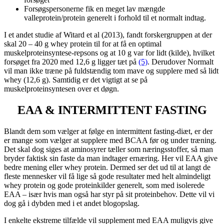
Forsøgspersonerne fik en meget lav mængde
valleprotein/protein generelt i forhold til et normalt indtag.
I et andet studie af Witard et al (2013), fandt forskergruppen at der
skal 20 – 40 g whey protein til for at få en optimal
muskelproteinsyntese-repsons og at 10 g var for lidt (kilde), hvilket
forsøget fra 2020 med 12,6 g ligger tæt på
(5)
. Derudover Normalt
vil man ikke træne på fuldstændig tom mave og supplere med så lidt
whey (12,6 g). Samtidig er det vigtigt at se på
muskelproteinsyntesen over et døgn.
EAA & INTERMITTENT FASTING
Blandt dem som vælger at følge en intermittent fasting-diæt, er der
er mange som vælger at supplere med BCAA før og under træning.
Det skal dog siges at aminosyrer tæller som næringsstoffer, så man
bryder faktisk sin faste da man indtager ernæring. Her vil EAA give
bedre mening eller whey protein. Dermed ser det ud til at langt de
fleste mennesker vil få lige så gode resultater med helt almindeligt
whey protein og gode proteinkilder generelt, som med isolerede
EAA – især hvis man også har styr på sit proteinbehov. Dette vil vi
dog gå i dybden med i et andet blogopslag.
I enkelte ekstreme tilfælde vil supplement med EAA muligvis give