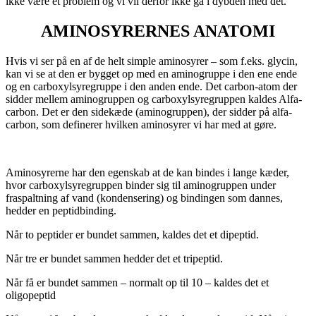
ikke være et problem og vi vil derfor ikke gå i dybden med det.
AMINOSYRERNES ANATOMI
Hvis vi ser på en af de helt simple aminosyrer – som f.eks. glycin,
kan vi se at den er bygget op med en aminogruppe i den ene ende
og en carboxylsyregruppe i den anden ende. Det carbon-atom der
sidder mellem aminogruppen og carboxylsyregruppen kaldes Alfa-
carbon. Det er den sidekæde (aminogruppen), der sidder på alfa-
carbon, som definerer hvilken aminosyrer vi har med at gøre.
Aminosyrerne har den egenskab at de kan bindes i lange kæder,
hvor carboxylsyregruppen binder sig til aminogruppen under
fraspaltning af vand (kondensering) og bindingen som dannes,
hedder en peptidbinding.
Når to peptider er bundet sammen, kaldes det et dipeptid.
Når tre er bundet sammen hedder det et tripeptid.
Når få er bundet sammen – normalt op til 10 – kaldes det et
oligopeptid