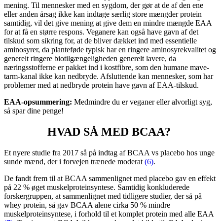
mening. Til mennesker med en sygdom, der gør at de af den ene
eller anden årsag ikke kan indtage særlig store mængder protein
samtidig, vil det give mening at give dem en mindre mængde EAA
for at få en større respons. Veganere kan også have gavn af det
tilskud som sikring for, at de bliver dækket ind med essentielle
aminosyrer, da planteføde typisk har en ringere aminosyrekvalitet og
generelt ringere biotilgængeligheden generelt lavere, da
næringsstofferne er pakket ind i kostfibre, som den humane mave-
tarm-kanal ikke kan nedbryde. Afsluttende kan mennesker, som har
problemer med at nedbryde protein have gavn af EAA-tilskud.
EAA-opsummering:
Medmindre du er veganer eller alvorligt syg,
så spar dine penge!
HVAD SÅ MED BCAA?
Et nyere studie fra 2017 så på indtag af BCAA vs placebo hos unge
sunde mænd, der i forvejen trænede moderat
(6)
.
De fandt frem til at BCAA sammenlignet med placebo gav en effekt
på 22 % øget muskelproteinsyntese. Samtidig konkluderede
forskergruppen, at sammenlignet med tidligere studier, der så på
whey protein, så gav BCAA alene cirka 50 % mindre
muskelproteinsyntese, i forhold til et komplet protein med alle EAA