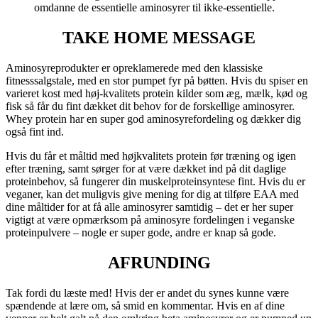
omdanne de essentielle aminosyrer til ikke-essentielle.
TAKE HOME MESSAGE
Aminosyreprodukter er opreklamerede med den klassiske
fitnesssalgstale, med en stor pumpet fyr på bøtten. Hvis du spiser en
varieret kost med høj-kvalitets protein kilder som æg, mælk, kød og
fisk så får du fint dækket dit behov for de forskellige aminosyrer.
Whey protein har en super god aminosyrefordeling og dækker dig
også fint ind.
Hvis du får et måltid med højkvalitets protein før træning og igen
efter træning, samt sørger for at være dækket ind på dit daglige
proteinbehov, så fungerer din muskelproteinsyntese fint. Hvis du er
veganer, kan det muligvis give mening for dig at tilføre EAA med
dine måltider for at få alle aminosyrer samtidig – det er her super
vigtigt at være opmærksom på aminosyre fordelingen i veganske
proteinpulvere – nogle er super gode, andre er knap så gode.
AFRUNDING
Tak fordi du læste med! Hvis der er andet du synes kunne være
spændende at lære om, så smid en kommentar. Hvis en af dine