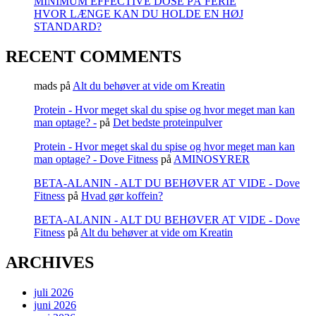
MINIMUM EFFECTIVE DOSE PÅ FERIE
HVOR LÆNGE KAN DU HOLDE EN HØJ
STANDARD?
RECENT COMMENTS
mads
på
Alt du behøver at vide om Kreatin
Protein - Hvor meget skal du spise og hvor meget man kan
man optage? -
på
Det bedste proteinpulver
Protein - Hvor meget skal du spise og hvor meget man kan
man optage? - Dove Fitness
på
AMINOSYRER
BETA-ALANIN - ALT DU BEHØVER AT VIDE - Dove
Fitness
på
Hvad gør koffein?
BETA-ALANIN - ALT DU BEHØVER AT VIDE - Dove
Fitness
på
Alt du behøver at vide om Kreatin
ARCHIVES
juli 2026
juni 2026