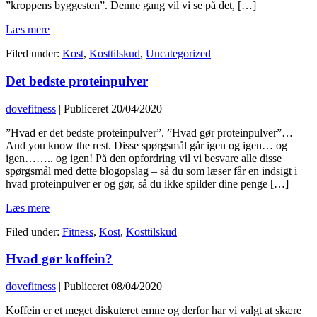
”kroppens byggesten”. Denne gang vil vi se på det, […]
AMINOSYRER
Læs mere
Filed under:
Kost
,
Kosttilskud
,
Uncategorized
Det bedste proteinpulver
dovefitness
|
Publiceret
20/04/2020
|
Det
”Hvad er det bedste proteinpulver”. ”Hvad gør proteinpulver”…
bedste
And you know the rest. Disse spørgsmål går igen og igen… og
proteinpulver
igen…….. og igen! På den opfordring vil vi besvare alle disse
spørgsmål med dette blogopslag – så du som læser får en indsigt i
hvad proteinpulver er og gør, så du ikke spilder dine penge […]
Det
Læs mere
bedste
Filed under:
Fitness
,
Kost
,
Kosttilskud
proteinpulver
Hvad gør koffein?
dovefitness
|
Publiceret
08/04/2020
|
Hvad
Koffein er et meget diskuteret emne og derfor har vi valgt at skære