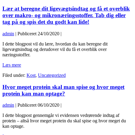
Lær at beregne dit ligevægtsindtag og få et overblik
over makro- og mikronæringsstoffer. Tab dig eller
tag på og spis det du godt kan lide!
admin
|
Publiceret
24/10/2020
|
Lær
I dette blogpost vil du lære, hvordan du kan beregne dit
at
ligevægtsindtag og derudover vil du få et overblik over
beregne
næringsstoffer.
dit
Lær
Læs mere
ligevægtsindtag
at
og
Filed under:
Kost
,
Uncategorized
beregne
få
dit
et
Hvor meget protein skal man spise og hvor meget
ligevægtsindtag
overblik
og
over
protein kan man optage?
få
makro-
et
og
admin
|
Publiceret
06/10/2020
|
overblik
mikronæringsstoffer.
over
Tab
Hvor
I dette blogpost gennemgår vi evidensen vedrørende indtag af
makro-
dig
meget
protein – altså hvor meget protein du skal spise og hvor meget du
og
eller
protein
kan optage.
mikronæringsstoffer.
tag
skal