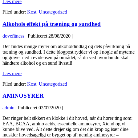
Tab
på
Hvor
Læs mere
man
dig
og
meget
spise
eller
spis
Filed under:
Kost
,
Uncategorized
protein
og
tag
det
skal
hvor
på
du
Alkohols effekt på træning og sundhed
man
meget
og
godt
spise
protein
spis
kan
og
kan
dovefitness
|
Publiceret
28/08/2020
|
det
lide!
hvor
man
du
meget
Alkohols
optage?
Der findes mange myter om alkoholdindtag og dets påvirkning på
godt
protein
effekt
træning og sundhed. I dette blogpost rydder vi op i nogle af myterne
kan
kan
på
og graver ned i evidensen på området, så du ved hvordan du skal
lide!
man
træning
håndtere alkohol og en sund livsstil!
optage?
og
Alkohols
Læs mere
sundhed
effekt
Filed under:
Kost
,
Uncategorized
på
træning
AMINOSYRER
og
sundhed
admin
|
Publiceret
02/07/2020
|
AMINOSYRER
Der ringer helt sikkert en klokke i dit hoved, når du hører ting som:
EAA, BCAA, amino acids, essentielle aminosyrer, Xtend og vi
kunne blive ved. Alt dette drejer sig om det din krop og især dine
muskler hovedsageligt er bygget op af; nemlig aminosyrer –