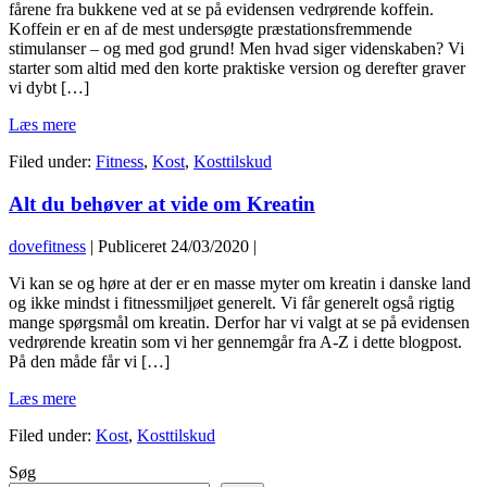
gør
fårene fra bukkene ved at se på evidensen vedrørende koffein.
koffein?
Koffein er en af de mest undersøgte præstationsfremmende
stimulanser – og med god grund! Men hvad siger videnskaben? Vi
starter som altid med den korte praktiske version og derefter graver
vi dybt […]
Hvad
Læs mere
gør
Filed under:
Fitness
,
Kost
,
Kosttilskud
koffein?
Alt du behøver at vide om Kreatin
dovefitness
|
Publiceret
24/03/2020
|
Alt
Vi kan se og høre at der er en masse myter om kreatin i danske land
du
og ikke mindst i fitnessmiljøet generelt. Vi får generelt også rigtig
behøver
mange spørgsmål om kreatin. Derfor har vi valgt at se på evidensen
at
vedrørende kreatin som vi her gennemgår fra A-Z i dette blogpost.
vide
På den måde får vi […]
om
Alt
Læs mere
Kreatin
du
Filed under:
Kost
,
Kosttilskud
behøver
at
Søg
vide