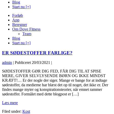
Blog
Start nu [+]
Forløb
App
Beregner
Om Dove Fitness
Team
Blog
Start nu [+]
ER SØDESTOFFER FARLIGE?
admin
|
Publiceret
20/03/2021
|
ER
SØDESTOFFER GØR DIG FED, FÅR DIG TIL AT SPISE
SØDESTOFFER
MERE, GIVER SELVLYSENDE BØRN OG IKKE MINDST
FARLIGE?
KRÆFT!… Er der nogle der siger. Mange er bange for at indtage
sødestoffer, da medierne har blæst det op til noget, det ikke er. Der
findes mange myter og konspirationsteorier, når emnet rammer
sødestoffer. Formålet med dette blogpost er […]
ER
Læs mere
SØDESTOFFER
Filed under:
Kost
FARLIGE?