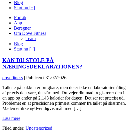
Blog
Start nu [+]
Forløb
App
Beregner
Om Dove Fitness
Team
Blog
Start nu [+]
KAN DU STOLE PÅ
NÆRINGSDEKLARATIONEN?
dovefitness
|
Publiceret
31/07/2026
|
Tallene på pakken er brugbare, men de er ikke en laboratoriemåling
af præcis den vare, du står med. Du vejer din mad, registrerer den i
en app og ender på 2.143 kalorier for dagen. Det ser ret præcist ud.
Problemet er, at præcisionen primært kommer fra tallet på skærmen.
Maden er ikke nødvendigvis målt med […]
KAN
Læs mere
DU
Filed under:
Uncategorized
STOLE