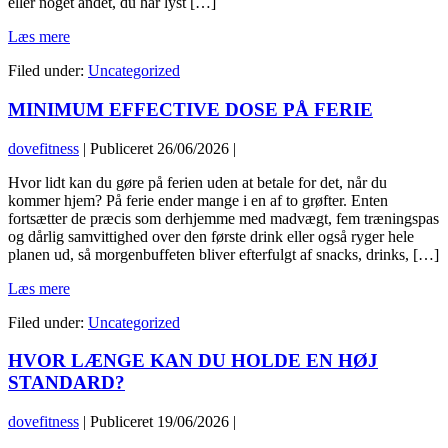
eller noget andet, du har lyst […]
SE
Læs mere
DINE
Filed under:
Uncategorized
KALORIER
SOM
MINIMUM EFFECTIVE DOSE PÅ FERIE
DINE
PENGE
dovefitness
|
Publiceret
26/06/2026
|
Hvor lidt kan du gøre på ferien uden at betale for det, når du
kommer hjem? På ferie ender mange i en af to grøfter. Enten
fortsætter de præcis som derhjemme med madvægt, fem træningspas
og dårlig samvittighed over den første drink eller også ryger hele
planen ud, så morgenbuffeten bliver efterfulgt af snacks, drinks, […]
MINIMUM
Læs mere
EFFECTIVE
Filed under:
Uncategorized
DOSE
PÅ
HVOR LÆNGE KAN DU HOLDE EN HØJ
FERIE
STANDARD?
dovefitness
|
Publiceret
19/06/2026
|