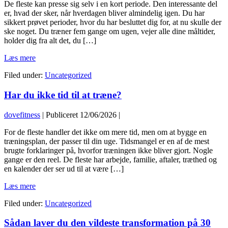
De fleste kan presse sig selv i en kort periode. Den interessante del
er, hvad der sker, når hverdagen bliver almindelig igen. Du har
sikkert prøvet perioder, hvor du har besluttet dig for, at nu skulle der
ske noget. Du træner fem gange om ugen, vejer alle dine måltider,
holder dig fra alt det, du […]
HVOR
Læs mere
LÆNGE
Filed under:
Uncategorized
KAN
DU
Har du ikke tid til at træne?
HOLDE
EN
HØJ
dovefitness
|
Publiceret
12/06/2026
|
STANDARD?
For de fleste handler det ikke om mere tid, men om at bygge en
træningsplan, der passer til din uge. Tidsmangel er en af de mest
brugte forklaringer på, hvorfor træningen ikke bliver gjort. Nogle
gange er den reel. De fleste har arbejde, familie, aftaler, træthed og
en kalender der ser ud til at være […]
Har
Læs mere
du
Filed under:
Uncategorized
ikke
tid
Sådan laver du den vildeste transformation på 30
til