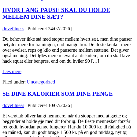
PÅ
HVOR LANG PAUSE SKAL DU HOLDE
NÆRINGSDEKLARATIONEN?
MELLEM DINE SÆT?
dovefitness
|
Publiceret
24/07/2026
|
Du behøver ikke stå med stopur mellem hvert sæt, men dine pauser
betyder mere for træningen, end mange tror. De fleste tænker mere
over øvelser, reps og kilo end pauserne mellem sættene. Det giver
også mening. Det føles mere relevant at diskutere, om du skal lave
hack squat eller benpres, end om du hviler 90 […]
HVOR
Læs mere
LANG
Filed under:
Uncategorized
PAUSE
SKAL
SE DINE KALORIER SOM DINE PENGE
DU
HOLDE
MELLEM
dovefitness
|
Publiceret
10/07/2026
|
DINE
SÆT?
Et vægttab bliver langt nemmere, når du stopper med at gætte og
begynder at holde øje med dit forbrug. De fleste mennesker forstår
ret godt, hvordan penge fungerer. Har du 10.000 kr. til rådighed på
en måned, kan du godt bruge 1.500 kr. på en god middag, nyt tøj