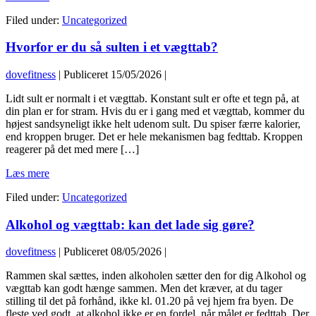
sodavand
Filed under:
Uncategorized
og
vægttab
Hvorfor er du så sulten i et vægttab?
dovefitness
|
Publiceret
15/05/2026
|
Lidt sult er normalt i et vægttab. Konstant sult er ofte et tegn på, at
din plan er for stram. Hvis du er i gang med et vægttab, kommer du
højest sandsyneligt ikke helt udenom sult. Du spiser færre kalorier,
end kroppen bruger. Det er hele mekanismen bag fedttab. Kroppen
reagerer på det med mere […]
Hvorfor
Læs mere
er
Filed under:
Uncategorized
du
så
Alkohol og vægttab: kan det lade sig gøre?
sulten
i
et
dovefitness
|
Publiceret
08/05/2026
|
vægttab?
Rammen skal sættes, inden alkoholen sætter den for dig Alkohol og
vægttab kan godt hænge sammen. Men det kræver, at du tager
stilling til det på forhånd, ikke kl. 01.20 på vej hjem fra byen. De
fleste ved godt, at alkohol ikke er en fordel, når målet er fedttab. Der