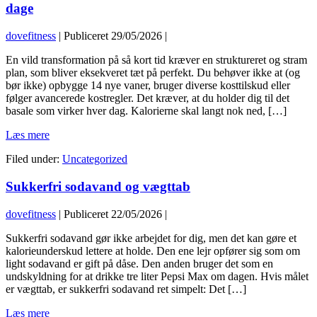
at
dage
træne?
dovefitness
|
Publiceret
29/05/2026
|
En vild transformation på så kort tid kræver en struktureret og stram
plan, som bliver eksekveret tæt på perfekt. Du behøver ikke at (og
bør ikke) opbygge 14 nye vaner, bruger diverse kosttilskud eller
følger avancerede kostregler. Det kræver, at du holder dig til det
basale som virker hver dag. Kalorierne skal langt nok ned, […]
Sådan
Læs mere
laver
Filed under:
Uncategorized
du
den
Sukkerfri sodavand og vægttab
vildeste
transformation
på
dovefitness
|
Publiceret
22/05/2026
|
30
dage
Sukkerfri sodavand gør ikke arbejdet for dig, men det kan gøre et
kalorieunderskud lettere at holde. Den ene lejr opfører sig som om
light sodavand er gift på dåse. Den anden bruger det som en
undskyldning for at drikke tre liter Pepsi Max om dagen. Hvis målet
er vægttab, er sukkerfri sodavand ret simpelt: Det […]
Sukkerfri
Læs mere