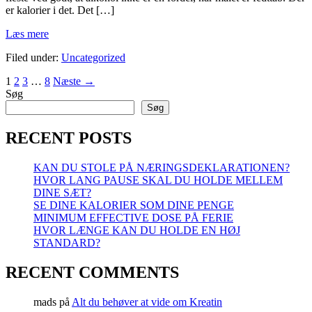
er kalorier i det. Det […]
Alkohol
Læs mere
og
Filed under:
Uncategorized
vægttab:
kan
Indlægsinddeling
1
2
3
…
8
Næste →
det
Søg
lade
sig
Søg
gøre?
RECENT POSTS
KAN DU STOLE PÅ NÆRINGSDEKLARATIONEN?
HVOR LANG PAUSE SKAL DU HOLDE MELLEM
DINE SÆT?
SE DINE KALORIER SOM DINE PENGE
MINIMUM EFFECTIVE DOSE PÅ FERIE
HVOR LÆNGE KAN DU HOLDE EN HØJ
STANDARD?
RECENT COMMENTS
mads
på
Alt du behøver at vide om Kreatin