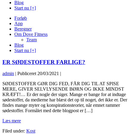
Blog
Start nu [+]
Forløb
App
Beregner
Om Dove Fitness
Team
Blog
Start nu [+]
ER SØDESTOFFER FARLIGE?
admin
|
Publiceret
20/03/2021
|
ER
SØDESTOFFER GØR DIG FED, FÅR DIG TIL AT SPISE
SØDESTOFFER
MERE, GIVER SELVLYSENDE BØRN OG IKKE MINDST
FARLIGE?
KRÆFT!… Er der nogle der siger. Mange er bange for at indtage
sødestoffer, da medierne har blæst det op til noget, det ikke er. Der
findes mange myter og konspirationsteorier, når emnet rammer
sødestoffer. Formålet med dette blogpost er […]
ER
Læs mere
SØDESTOFFER
Filed under:
Kost
FARLIGE?