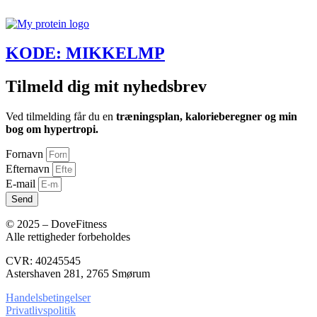
KODE: MIKKELMP
Tilmeld dig mit nyhedsbrev
Ved tilmelding får du en
træningsplan, kalorieberegner og min
bog om hypertropi.
Fornavn
Efternavn
E-mail
Send
© 2025 – DoveFitness
Alle rettigheder forbeholdes
CVR: 40245545
Astershaven 281, 2765 Smørum
Handelsbetingelser
Privatlivspolitik