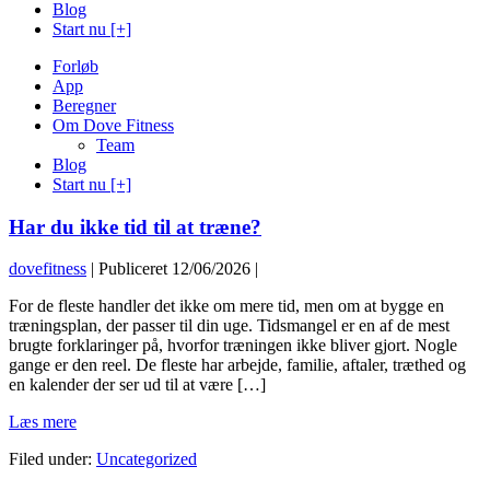
Blog
Start nu [+]
Forløb
App
Beregner
Om Dove Fitness
Team
Blog
Start nu [+]
Har du ikke tid til at træne?
dovefitness
|
Publiceret
12/06/2026
|
For de fleste handler det ikke om mere tid, men om at bygge en
træningsplan, der passer til din uge. Tidsmangel er en af de mest
brugte forklaringer på, hvorfor træningen ikke bliver gjort. Nogle
gange er den reel. De fleste har arbejde, familie, aftaler, træthed og
en kalender der ser ud til at være […]
Har
Læs mere
du
Filed under:
Uncategorized
ikke
tid