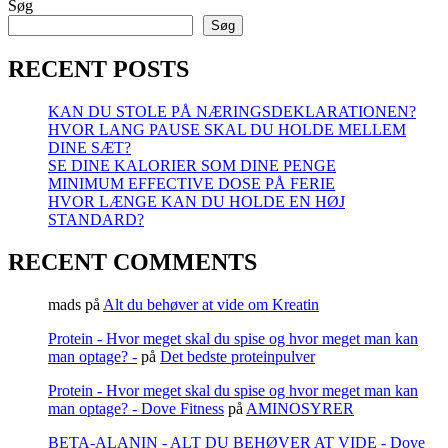
Søg
til
at
Søg
træne?
RECENT POSTS
KAN DU STOLE PÅ NÆRINGSDEKLARATIONEN?
HVOR LANG PAUSE SKAL DU HOLDE MELLEM
DINE SÆT?
SE DINE KALORIER SOM DINE PENGE
MINIMUM EFFECTIVE DOSE PÅ FERIE
HVOR LÆNGE KAN DU HOLDE EN HØJ
STANDARD?
RECENT COMMENTS
mads
på
Alt du behøver at vide om Kreatin
Protein - Hvor meget skal du spise og hvor meget man kan
man optage? -
på
Det bedste proteinpulver
Protein - Hvor meget skal du spise og hvor meget man kan
man optage? - Dove Fitness
på
AMINOSYRER
BETA-ALANIN - ALT DU BEHØVER AT VIDE - Dove