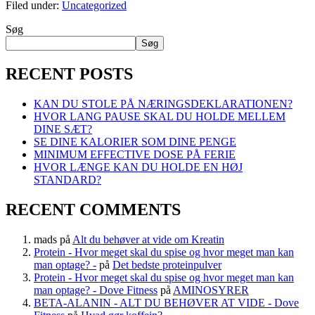
Filed under:
Uncategorized
Søg
Søg
RECENT POSTS
KAN DU STOLE PÅ NÆRINGSDEKLARATIONEN?
HVOR LANG PAUSE SKAL DU HOLDE MELLEM
DINE SÆT?
SE DINE KALORIER SOM DINE PENGE
MINIMUM EFFECTIVE DOSE PÅ FERIE
HVOR LÆNGE KAN DU HOLDE EN HØJ
STANDARD?
RECENT COMMENTS
mads
på
Alt du behøver at vide om Kreatin
Protein - Hvor meget skal du spise og hvor meget man kan
man optage? -
på
Det bedste proteinpulver
Protein - Hvor meget skal du spise og hvor meget man kan
man optage? - Dove Fitness
på
AMINOSYRER
BETA-ALANIN - ALT DU BEHØVER AT VIDE - Dove