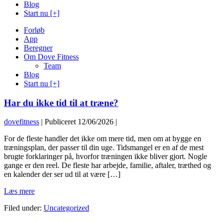
Blog
Start nu [+]
Forløb
App
Beregner
Om Dove Fitness
Team
Blog
Start nu [+]
Har du ikke tid til at træne?
dovefitness
|
Publiceret
12/06/2026
|
For de fleste handler det ikke om mere tid, men om at bygge en
træningsplan, der passer til din uge. Tidsmangel er en af de mest
brugte forklaringer på, hvorfor træningen ikke bliver gjort. Nogle
gange er den reel. De fleste har arbejde, familie, aftaler, træthed og
en kalender der ser ud til at være […]
Har
Læs mere
du
Filed under:
Uncategorized
ikke
tid