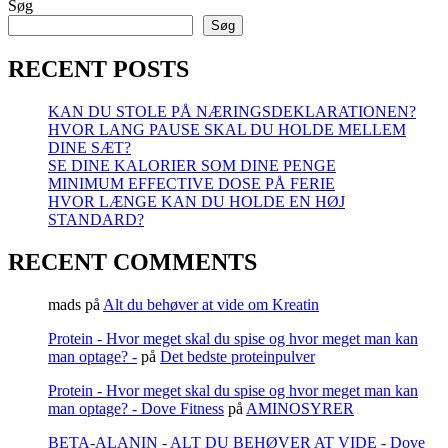
Søg
til
at
Søg
træne?
RECENT POSTS
KAN DU STOLE PÅ NÆRINGSDEKLARATIONEN?
HVOR LANG PAUSE SKAL DU HOLDE MELLEM
DINE SÆT?
SE DINE KALORIER SOM DINE PENGE
MINIMUM EFFECTIVE DOSE PÅ FERIE
HVOR LÆNGE KAN DU HOLDE EN HØJ
STANDARD?
RECENT COMMENTS
mads
på
Alt du behøver at vide om Kreatin
Protein - Hvor meget skal du spise og hvor meget man kan
man optage? -
på
Det bedste proteinpulver
Protein - Hvor meget skal du spise og hvor meget man kan
man optage? - Dove Fitness
på
AMINOSYRER
BETA-ALANIN - ALT DU BEHØVER AT VIDE - Dove