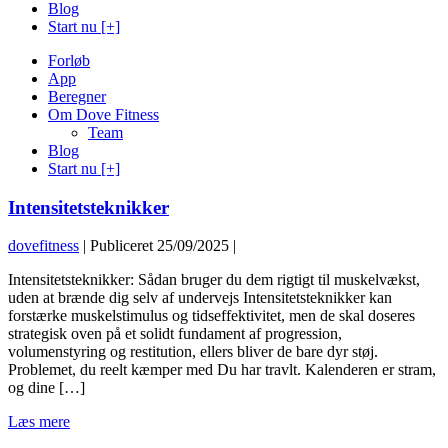
Blog
Start nu [+]
Forløb
App
Beregner
Om Dove Fitness
Team
Blog
Start nu [+]
Intensitetsteknikker
dovefitness
|
Publiceret
25/09/2025
|
Intensitetsteknikker: Sådan bruger du dem rigtigt til muskelvækst,
uden at brænde dig selv af undervejs Intensitetsteknikker kan
forstærke muskelstimulus og tids­effektivitet, men de skal doseres
strategisk oven på et solidt fundament af progression,
volumenstyring og restitution, ellers bliver de bare dyr støj.
Problemet, du reelt kæmper med Du har travlt. Kalenderen er stram,
og dine […]
Intensitetsteknikker
Læs mere