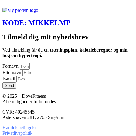
KODE: MIKKELMP
Tilmeld dig mit nyhedsbrev
Ved tilmelding får du en
træningsplan, kalorieberegner og min
bog om hypertropi.
Fornavn
Efternavn
E-mail
Send
© 2025 – DoveFitness
Alle rettigheder forbeholdes
CVR: 40245545
Astershaven 281, 2765 Smørum
Handelsbetingelser
Privatlivspolitik