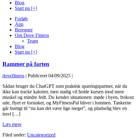
Blog
Start nu [+]
Forløb
App
Beregner
Om Dove Fitness
Team
Blog
Start nu [+]
Rammer på farten
dovefitness
|
Publiceret
04/09/2025
|
Sådan bruger du ChatGPT som praktisk sparringspartner, når du
ikke kan tracke kalorier, men stadig vil holde kursen mod mere
muskel og mindre fedt. Du kender situationen: møde i byen, frokost
ude, flyet er forsinket, og MyFitnessPal bliver i lommen. Tankerne
går hurtigt til “nu kan det være lige meget”, og pludselig blev en
travl […]
Rammer
Læs mere
på
Filed under:
Uncategorized
farten