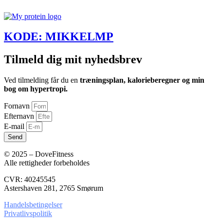
KODE: MIKKELMP
Tilmeld dig mit nyhedsbrev
Ved tilmelding får du en
træningsplan, kalorieberegner og min
bog om hypertropi.
Fornavn
Efternavn
E-mail
Send
© 2025 – DoveFitness
Alle rettigheder forbeholdes
CVR: 40245545
Astershaven 281, 2765 Smørum
Handelsbetingelser
Privatlivspolitik