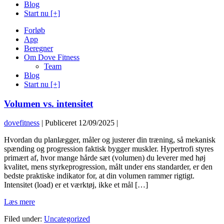
Blog
Start nu [+]
Forløb
App
Beregner
Om Dove Fitness
Team
Blog
Start nu [+]
Volumen vs. intensitet
dovefitness
|
Publiceret
12/09/2025
|
Hvordan du planlægger, måler og justerer din træning, så mekanisk
spænding og progression faktisk bygger muskler. Hypertrofi styres
primært af, hvor mange hårde sæt (volumen) du leverer med høj
kvalitet, mens styrkeprogression, målt under ens standarder, er den
bedste praktiske indikator for, at din volumen rammer rigtigt.
Intensitet (load) er et værktøj, ikke et mål […]
Volumen
Læs mere
vs.
Filed under:
Uncategorized
intensitet