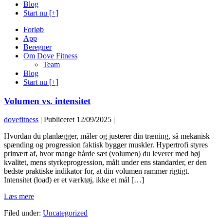
Blog
Start nu [+]
Forløb
App
Beregner
Om Dove Fitness
Team
Blog
Start nu [+]
Volumen vs. intensitet
dovefitness
|
Publiceret
12/09/2025
|
Hvordan du planlægger, måler og justerer din træning, så mekanisk
spænding og progression faktisk bygger muskler. Hypertrofi styres
primært af, hvor mange hårde sæt (volumen) du leverer med høj
kvalitet, mens styrkeprogression, målt under ens standarder, er den
bedste praktiske indikator for, at din volumen rammer rigtigt.
Intensitet (load) er et værktøj, ikke et mål […]
Volumen
Læs mere
vs.
Filed under:
Uncategorized
intensitet