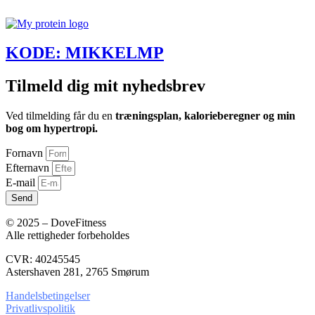
KODE: MIKKELMP
Tilmeld dig mit nyhedsbrev
Ved tilmelding får du en
træningsplan, kalorieberegner og min
bog om hypertropi.
Fornavn
Efternavn
E-mail
Send
© 2025 – DoveFitness
Alle rettigheder forbeholdes
CVR: 40245545
Astershaven 281, 2765 Smørum
Handelsbetingelser
Privatlivspolitik