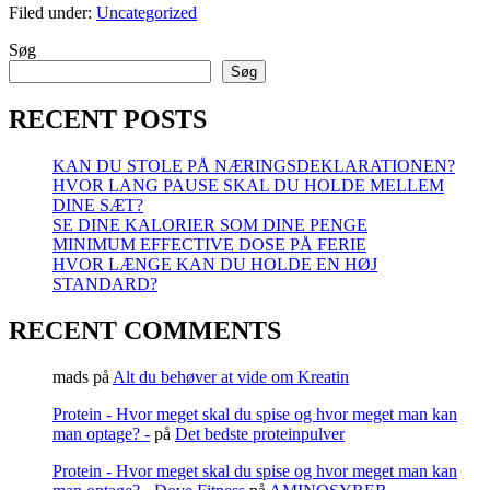
Filed under:
Uncategorized
AT
VÆGTEN
Søg
STIGER
SELVOM
Søg
DU
LIGGER
RECENT POSTS
I
KALORIEUNDERSKUD
KAN DU STOLE PÅ NÆRINGSDEKLARATIONEN?
HVOR LANG PAUSE SKAL DU HOLDE MELLEM
DINE SÆT?
SE DINE KALORIER SOM DINE PENGE
MINIMUM EFFECTIVE DOSE PÅ FERIE
HVOR LÆNGE KAN DU HOLDE EN HØJ
STANDARD?
RECENT COMMENTS
mads
på
Alt du behøver at vide om Kreatin
Protein - Hvor meget skal du spise og hvor meget man kan
man optage? -
på
Det bedste proteinpulver
Protein - Hvor meget skal du spise og hvor meget man kan