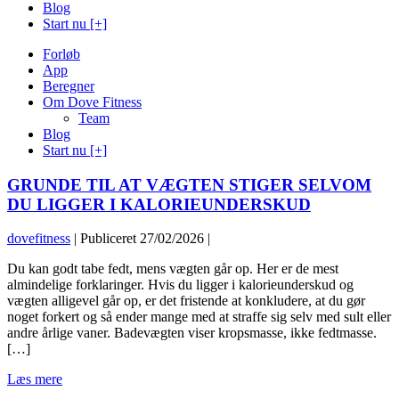
Blog
Start nu [+]
Forløb
App
Beregner
Om Dove Fitness
Team
Blog
Start nu [+]
GRUNDE TIL AT VÆGTEN STIGER SELVOM
DU LIGGER I KALORIEUNDERSKUD
dovefitness
|
Publiceret
27/02/2026
|
Du kan godt tabe fedt, mens vægten går op. Her er de mest
almindelige forklaringer. Hvis du ligger i kalorieunderskud og
vægten alligevel går op, er det fristende at konkludere, at du gør
noget forkert og så ender mange med at straffe sig selv med sult eller
andre årlige vaner. Badevægten viser kropsmasse, ikke fedtmasse.
[…]
GRUNDE
Læs mere
TIL