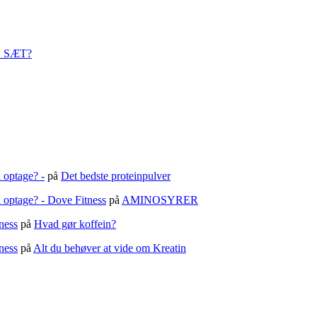
 SÆT?
 optage? -
på
Det bedste proteinpulver
 optage? - Dove Fitness
på
AMINOSYRER
ess
på
Hvad gør koffein?
ess
på
Alt du behøver at vide om Kreatin