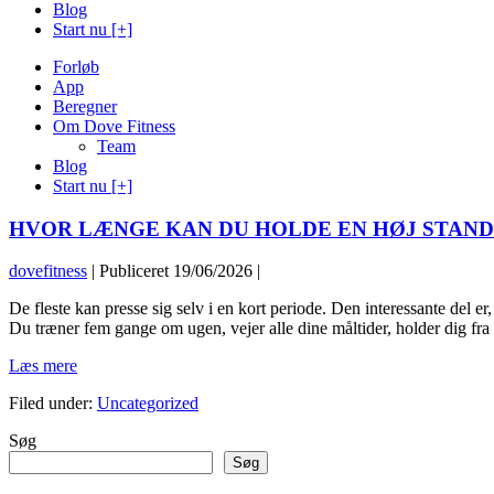
Blog
Start nu [+]
Forløb
App
Beregner
Om Dove Fitness
Team
Blog
Start nu [+]
HVOR LÆNGE KAN DU HOLDE EN HØJ STAN
dovefitness
|
Publiceret
19/06/2026
|
De fleste kan presse sig selv i en kort periode. Den interessante del er
Du træner fem gange om ugen, vejer alle dine måltider, holder dig fra 
HVOR
Læs mere
LÆNGE
Filed under:
Uncategorized
KAN
DU
Søg
HOLDE
EN
Søg
HØJ