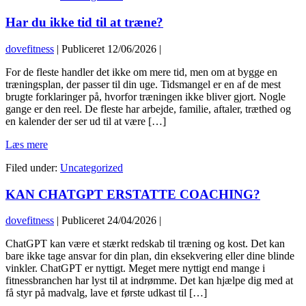
SKAL
Har du ikke tid til at træne?
DU
HOLDE
MELLEM
dovefitness
|
Publiceret
12/06/2026
|
DINE
SÆT?
For de fleste handler det ikke om mere tid, men om at bygge en
træningsplan, der passer til din uge. Tidsmangel er en af de mest
brugte forklaringer på, hvorfor træningen ikke bliver gjort. Nogle
gange er den reel. De fleste har arbejde, familie, aftaler, træthed og
en kalender der ser ud til at være […]
Har
Læs mere
du
Filed under:
Uncategorized
ikke
tid
KAN CHATGPT ERSTATTE COACHING?
til
at
træne?
dovefitness
|
Publiceret
24/04/2026
|
ChatGPT kan være et stærkt redskab til træning og kost. Det kan
bare ikke tage ansvar for din plan, din eksekvering eller dine blinde
vinkler. ChatGPT er nyttigt. Meget mere nyttigt end mange i
fitnessbranchen har lyst til at indrømme. Det kan hjælpe dig med at
få styr på madvalg, lave et første udkast til […]