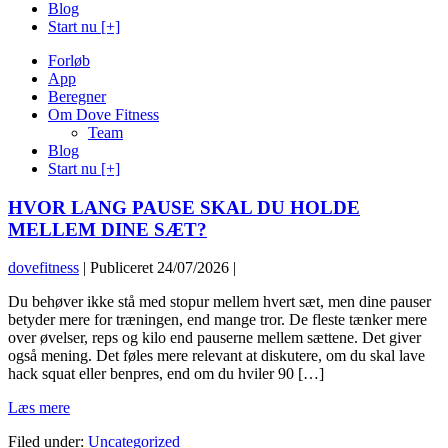
Blog
Start nu [+]
Forløb
App
Beregner
Om Dove Fitness
Team
Blog
Start nu [+]
HVOR LANG PAUSE SKAL DU HOLDE
MELLEM DINE SÆT?
dovefitness
|
Publiceret
24/07/2026
|
Du behøver ikke stå med stopur mellem hvert sæt, men dine pauser
betyder mere for træningen, end mange tror. De fleste tænker mere
over øvelser, reps og kilo end pauserne mellem sættene. Det giver
også mening. Det føles mere relevant at diskutere, om du skal lave
hack squat eller benpres, end om du hviler 90 […]
HVOR
Læs mere
LANG
Filed under:
Uncategorized
PAUSE