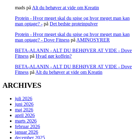
mads
på
Alt du behøver at vide om Kreatin
Protein - Hvor meget skal du spise og hvor meget man kan
man optage? -
på
Det bedste proteinpulver
Protein - Hvor meget skal du spise og hvor meget man kan
man optage? - Dove Fitness
på
AMINOSYRER
BETA-ALANIN - ALT DU BEHØVER AT VIDE - Dove
Fitness
på
Hvad gør koffein?
BETA-ALANIN - ALT DU BEHØVER AT VIDE - Dove
Fitness
på
Alt du behøver at vide om Kreatin
ARCHIVES
juli 2026
juni 2026
maj 2026
april 2026
marts 2026
februar 2026
januar 2026
december 2025