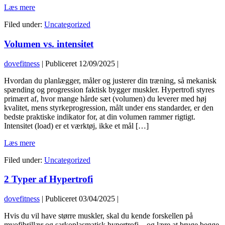
KAN
Læs mere
CHATGPT
Filed under:
Uncategorized
ERSTATTE
COACHING?
Volumen vs. intensitet
dovefitness
|
Publiceret
12/09/2025
|
Hvordan du planlægger, måler og justerer din træning, så mekanisk
spænding og progression faktisk bygger muskler. Hypertrofi styres
primært af, hvor mange hårde sæt (volumen) du leverer med høj
kvalitet, mens styrkeprogression, målt under ens standarder, er den
bedste praktiske indikator for, at din volumen rammer rigtigt.
Intensitet (load) er et værktøj, ikke et mål […]
Volumen
Læs mere
vs.
Filed under:
Uncategorized
intensitet
2 Typer af Hypertrofi
dovefitness
|
Publiceret
03/04/2025
|
Hvis du vil have større muskler, skal du kende forskellen på
myofibrillær og sarkoplasmatisk hypertrofi – og lære at bruge begge